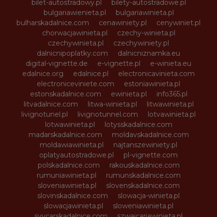
bilet-autostradowy.pl
bilety-autostradowe.pl
bulgariawienieta.pl
bulgariawinieta.pl
bulharskadalnice.com
cenawiniety.pl
cenywiniet.pl
chorwacjawinieta.pl
czechy-winieta.pl
czechywinieta.pl
czechywiniety.pl
dalnicnipoplatky.com
dalnicniznamka.eu
digital-vignette.de
e-vignette.pl
e-winieta.eu
edalnice.org
edalnice.pl
electronicavinieta.com
electroniceviniete.com
estoniawinieta.pl
estonskadalnice.com
ewinieta.pl
info365.pl
litvadalnice.com
litwa-winieta.pl
litwawinieta.pl
livignotunel.pl
livignotunnel.com
lotvawinieta.pl
lotwawinieta.pl
lotysskadalnice.com
madarskadalnice.com
moldavskadalnice.com
moldawiawinieta.pl
najtanszewiniety.pl
oplatyautostradowe.pl
pl-vignette.com
polskadalnice.com
rakouskadalnice.com
rumuniawinieta.pl
rumunskadalnice.com
sloveniawinieta.pl
slovenskadalnice.com
slovinskadalnice.com
slowacja-winieta.pl
slowacjawinieta.pl
sloweniawinieta.pl
svycarskadalnice.com
szwajcariawinieta.pl