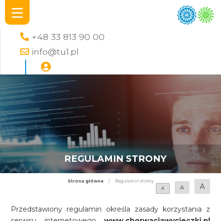
+48 33 813 90 00
info@tu1.pl
REGULAMIN STRONY
Strona główna
/
Regulamin strony
A
A
A
Przedstawiony regulamin określa zasady korzystania z
serwisu internetowego
www.chorwacjawycieczki.pl