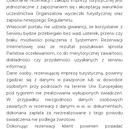
Dokonanie rezerwacji i zakupu imprezy turystycznej jest
jednoznaczne z zapoznaniem się i akceptacją warunków
uczestnictwa Organizatora wycieczki turystycznej oraz
zapisów niniejszego Regulaminu.
Właściciel portalu nie udziela gwarancji, że korzystanie z
Serwisu będzie przebiegało bez wad, usterek, przerw czy
braku możliwości połączenia z Systemem Rezerwacji
Internetowej oraz że rezultat poszukiwań sprosta
Państwa oczekiwaniom, co do merytorycznej zawartości,
dokładności czy przydatności uzyskanych z serwisu
informacji.
Dane osoby, rezerwującej imprezę turystyczną, powinny
zgadzać się z danymi w paszporcie lub w dowodzie
osobistym przy podróżach na terenie Unii Europejskiej
pod rygorem nie zrealizowania wykupionych świadczeń.
W przypadku niezgodności danych osobowych
zawartych w rezerwacji z danymi w w. w. dokumentach,
dokonana zapłata za niezrealizowane z tego powodu
świadczenia nie podlega zwrotowi.
Dokonując rezerwacji klient powinien posiadać