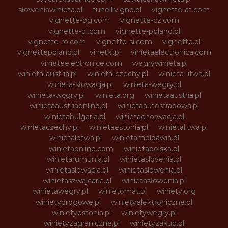
słoweniawinieta.pl
tunellivigno.pl
vignette-at.com
vignette-bg.com
vignette-cz.com
vignette-pl.com
vignette-poland.pl
vignette-ro.com
vignette-si.com
vignette.pl
vignettepoland.pl
vinetki.pl
vinietaelectronica.com
vinieteelectronice.com
wegrywinieta.pl
winieta-austria.pl
winieta-czechy.pl
winieta-litwa.pl
winieta-słowacja.pl
winieta-wegry.pl
winieta-węgry.pl
winieta.org
winietaaustria.pl
winietaaustriaonline.pl
winietaautostradowa.pl
winietabulgaria.pl
winietachorwacja.pl
winietaczechy.pl
winietaestonia.pl
winietalitwa.pl
winietalotwa.pl
winietamoldawia.pl
winietaonline.com
winietapolska.pl
winietarumunia.pl
winietaslovenia.pl
winietaslowacja.pl
winietaslowenia.pl
winietaszwajcaria.pl
winietasłowenia.pl
winietawegry.pl
winietomat.pl
winiety.org
winietydrogowe.pl
winietyelektroniczne.pl
winietyestonia.pl
winietywegry.pl
winietyzagraniczne.pl
winietyzakup.pl