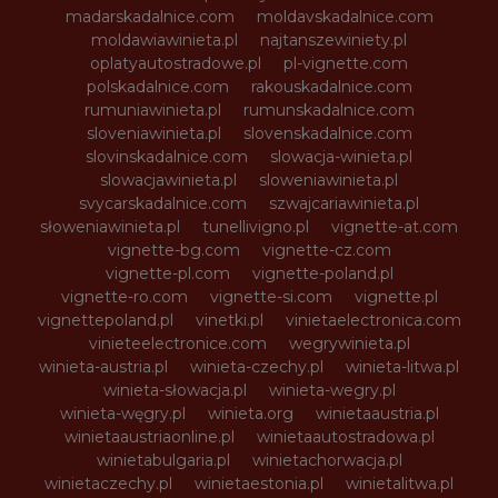
madarskadalnice.com
moldavskadalnice.com
moldawiawinieta.pl
najtanszewiniety.pl
oplatyautostradowe.pl
pl-vignette.com
polskadalnice.com
rakouskadalnice.com
rumuniawinieta.pl
rumunskadalnice.com
sloveniawinieta.pl
slovenskadalnice.com
slovinskadalnice.com
slowacja-winieta.pl
slowacjawinieta.pl
sloweniawinieta.pl
svycarskadalnice.com
szwajcariawinieta.pl
słoweniawinieta.pl
tunellivigno.pl
vignette-at.com
vignette-bg.com
vignette-cz.com
vignette-pl.com
vignette-poland.pl
vignette-ro.com
vignette-si.com
vignette.pl
vignettepoland.pl
vinetki.pl
vinietaelectronica.com
vinieteelectronice.com
wegrywinieta.pl
winieta-austria.pl
winieta-czechy.pl
winieta-litwa.pl
winieta-słowacja.pl
winieta-wegry.pl
winieta-węgry.pl
winieta.org
winietaaustria.pl
winietaaustriaonline.pl
winietaautostradowa.pl
winietabulgaria.pl
winietachorwacja.pl
winietaczechy.pl
winietaestonia.pl
winietalitwa.pl