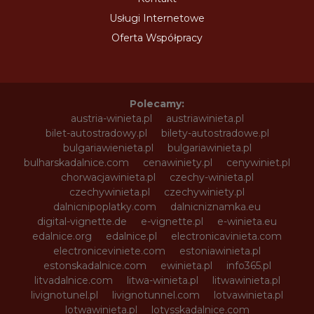
Usługi Internetowe
Oferta Współpracy
Polecamy:
austria-winieta.pl
austriawinieta.pl
bilet-autostradowy.pl
bilety-autostradowe.pl
bulgariawienieta.pl
bulgariawinieta.pl
bulharskadalnice.com
cenawiniety.pl
cenywiniet.pl
chorwacjawinieta.pl
czechy-winieta.pl
czechywinieta.pl
czechywiniety.pl
dalnicnipoplatky.com
dalnicniznamka.eu
digital-vignette.de
e-vignette.pl
e-winieta.eu
edalnice.org
edalnice.pl
electronicavinieta.com
electroniceviniete.com
estoniawinieta.pl
estonskadalnice.com
ewinieta.pl
info365.pl
litvadalnice.com
litwa-winieta.pl
litwawinieta.pl
livignotunel.pl
livignotunnel.com
lotvawinieta.pl
lotwawinieta.pl
lotysskadalnice.com