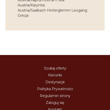
Austria/Kaprun-Zell am Sea
Austria/Karyntia
Austria/Saalbach Hinterglemm Leogang
Grecja
Szukaj oferty
Kierunki
Destynacje
Polityka Prywatności
Regulamin strony
Zaloguj się
Kontakt