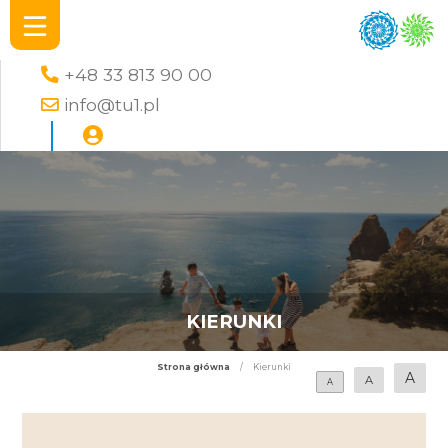
+48 33 813 90 00
info@tu1.pl
KIERUNKI
Strona główna
/
Kierunki
A
A
A