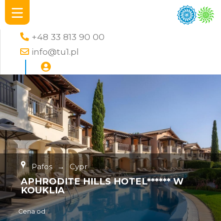
+48 33 813 90 00
info@tu1.pl
Pafos
→
Cypr
APHRODITE HILLS HOTEL****** W
KOUKLIA
Cena od