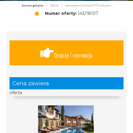
Strona główna
/
Oferta
/
Aphrodite Hills Hotel****** w Kouklia
Numer oferty:
143/18107
Terminy / rezerwacja
Cena zawiera
oferta