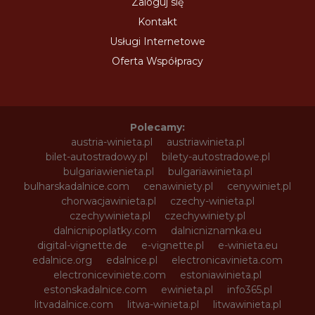
Zaloguj się
Kontakt
Usługi Internetowe
Oferta Współpracy
Polecamy:
austria-winieta.pl
austriawinieta.pl
bilet-autostradowy.pl
bilety-autostradowe.pl
bulgariawienieta.pl
bulgariawinieta.pl
bulharskadalnice.com
cenawiniety.pl
cenywiniet.pl
chorwacjawinieta.pl
czechy-winieta.pl
czechywinieta.pl
czechywiniety.pl
dalnicnipoplatky.com
dalnicniznamka.eu
digital-vignette.de
e-vignette.pl
e-winieta.eu
edalnice.org
edalnice.pl
electronicavinieta.com
electroniceviniete.com
estoniawinieta.pl
estonskadalnice.com
ewinieta.pl
info365.pl
litvadalnice.com
litwa-winieta.pl
litwawinieta.pl