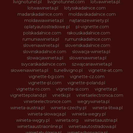
livignotunel.pl
livignotunnel.com
lotvawinieta.pl
lotwawinieta.pl
lotysskadalnice.com
madarskadalnice.com
moldavskadalnice.com
moldawiawinieta.pl
najtanszewiniety.pl
oplatyautostradowe.pl
pl-vignette.com
polskadalnice.com
rakouskadalnice.com
rumuniawinieta.pl
rumunskadalnice.com
sloveniawinieta.pl
slovenskadalnice.com
slovinskadalnice.com
slowacja-winieta.pl
slowacjawinieta.pl
sloweniawinieta.pl
svycarskadalnice.com
szwajcariawinieta.pl
słoweniawinieta.pl
tunellivigno.pl
vignette-at.com
vignette-bg.com
vignette-cz.com
vignette-pl.com
vignette-poland.pl
vignette-ro.com
vignette-si.com
vignette.pl
vignettepoland.pl
vinetki.pl
vinietaelectronica.com
vinieteelectronice.com
wegrywinieta.pl
winieta-austria.pl
winieta-czechy.pl
winieta-litwa.pl
winieta-słowacja.pl
winieta-wegry.pl
winieta-węgry.pl
winieta.org
winietaaustria.pl
winietaaustriaonline.pl
winietaautostradowa.pl
winietabulgaria.pl
winietachorwacja.pl