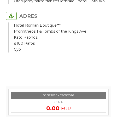
Oferujemy także transfer lotnisko - hotel - lotnisko.
ADRES
Hotel Roman Boutique***
Promitheos 1 & Tombs of the Kings Ave
Kato Paphos,
8100 Pafos
Cyp
08.08.2026 - 09.08.2026
CENA
0.00
EUR