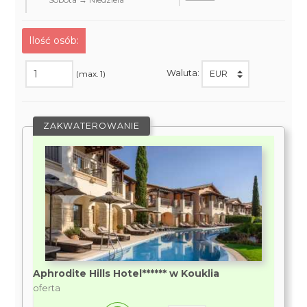
Ilość osób:
Waluta:
(max. 1)
ZAKWATEROWANIE
Aphrodite Hills Hotel****** w Kouklia
oferta