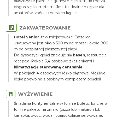
piaszczyste plaże, z łagodnym zejściem do morza
ciągną się kilometrami. Jest to idealne miejsce dla
amatorów słońca i morskich kąpieli.
ZAKWATEROWANIE
Hotel Senior 3*
w miejscowości Cattolica,
usytuowany jest około 500 m od morza i około 800
m od bezpłatnej piaszczystej plaży.
Do dyspozycji gości znajduje się
basen
, restauracja,
recepcja. Pokoje 3,4-osobowe z łazienkami i
klimatyzacją sterowaną centralnie
.
W pokojach 4-osobowych łóżko piętrowe. Możliwe
łóżka podwójne z osobnym kompletem pościeli.
WYŻYWIENIE
Śniadania kontynentalne w formie bufetu, lunche w
formie pakietu na zimno (pizza lub makaron lub
kanapka, owoc, woda), obiadokolacje serwowane,