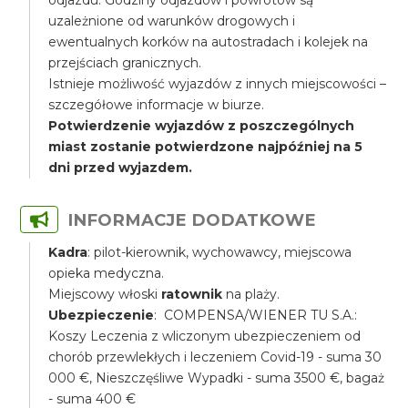
odjazdu. Godziny odjazdów i powrotów są
uzależnione od warunków drogowych i
ewentualnych korków na autostradach i kolejek na
przejściach granicznych.
Istnieje możliwość wyjazdów z innych miejscowości –
szczegółowe informacje w biurze.
Potwierdzenie wyjazdów z poszczególnych
miast zostanie potwierdzone najpóźniej na 5
dni przed wyjazdem.
INFORMACJE DODATKOWE
Kadra
: pilot-kierownik, wychowawcy, miejscowa
opieka medyczna.
Miejscowy włoski
ratownik
na plaży.
Ubezpieczenie
: COMPENSA/WIENER TU S.A.:
Koszy Leczenia z wliczonym ubezpieczeniem od
chorób przewlekłych i leczeniem Covid-19 - suma 30
000 €, Nieszczęśliwe Wypadki - suma 3500 €, bagaż
- suma 400 €