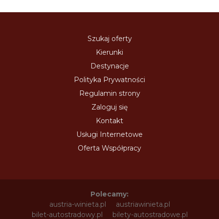
Szukaj oferty
Kierunki
Destynacje
Polityka Prywatności
Regulamin strony
Zaloguj się
Kontakt
Usługi Internetowe
Oferta Współpracy
Polecamy:
austria-winieta.pl
austriawinieta.pl
bilet-autostradowy.pl
bilety-autostradowe.pl