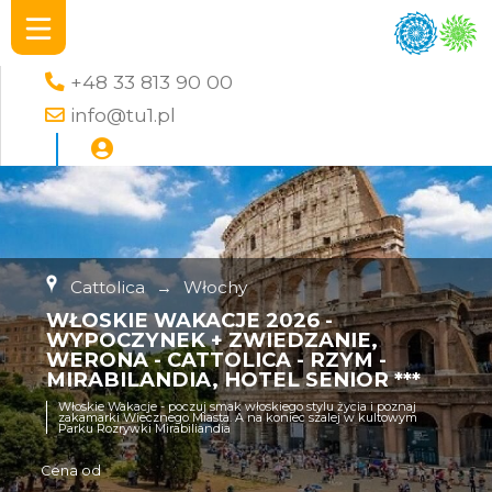
+48 33 813 90 00
info@tu1.pl
Cattolica
→
Włochy
WŁOSKIE WAKACJE 2026 -
WYPOCZYNEK + ZWIEDZANIE,
WERONA - CATTOLICA - RZYM -
MIRABILANDIA, HOTEL SENIOR ***
Włoskie Wakacje - poczuj smak włoskiego stylu życia i poznaj
zakamarki Wiecznego Miasta. A na koniec szalej w kultowym
Parku Rozrywki Mirabiliandia
Cena od