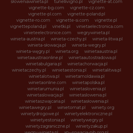
słoweniawinieta.pl
tunellivigno.pl
vignette-at.com
vignette-bg.com
vignette-cz.com
vignette-pl.com
vignette-poland.pl
vignette-ro.com
vignette-si.com
vignette.pl
vignettepoland.pl
vinetki.pl
vinietaelectronica.com
vinieteelectronice.com
wegrywinieta.pl
winieta-austria.pl
winieta-czechy.pl
winieta-litwa.pl
winieta-słowacja.pl
winieta-wegry.pl
winieta-węgry.pl
winieta.org
winietaaustria.pl
winietaaustriaonline.pl
winietaautostradowa.pl
winietabulgaria.pl
winietachorwacja.pl
winietaczechy.pl
winietaestonia.pl
winietalitwa.pl
winietalotwa.pl
winietamoldawia.pl
winietaonline.com
winietapolska.pl
winietarumunia.pl
winietaslovenia.pl
winietaslowacja.pl
winietaslowenia.pl
winietaszwajcaria.pl
winietasłowenia.pl
winietawegry.pl
winietomat.pl
winiety.org
winietydrogowe.pl
winietyelektroniczne.pl
winietyestonia.pl
winietywegry.pl
winietyzagraniczne.pl
winietyzakup.pl
węgry-winieta.pl
xn--sowacja-njb.org.pl