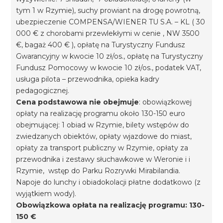
tym 1 w Rzymie), suchy prowiant na drogę powrotną,
ubezpieczenie COMPENSA/WIENER TU S.A. – KL ( 30
000 € z chorobami przewlekłymi w cenie , NW 3500
€, bagaż 400 € ), opłatę na Turystyczny Fundusz
Gwarancyjny w kwocie 10 zł/os., opłatę na Turystyczny
Fundusz Pomocowy w kwocie 10 zł/os., podatek VAT,
usługa pilota – przewodnika, opieka kadry
pedagogicznej.
Cena podstawowa nie obejmuje
: obowiązkowej
opłaty na realizację programu około 130-150 euro
obejmującej: 1 obiad w Rzymie, bilety wstępów do
zwiedzanych obiektów, opłaty wjazdowe do miast,
opłaty za transport publiczny w Rzymie, opłaty za
przewodnika i zestawy słuchawkowe w Weronie i i
Rzymie, wstęp do Parku Rozrywki Mirabilandia.
Napoje do lunchy i obiadokolacji płatne dodatkowo (z
wyjątkiem wody).
Obowiązkowa opłata na realizację programu: 130-
150 €