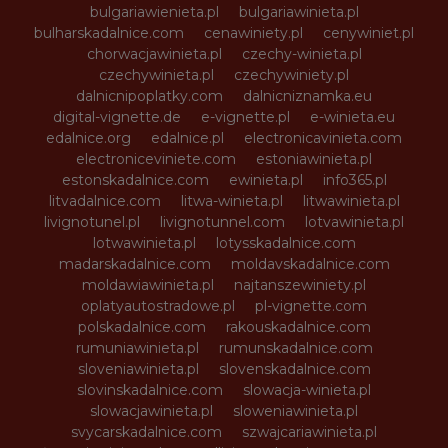
bulgariawienieta.pl
bulgariawinieta.pl
bulharskadalnice.com
cenawiniety.pl
cenywiniet.pl
chorwacjawinieta.pl
czechy-winieta.pl
czechywinieta.pl
czechywiniety.pl
dalnicnipoplatky.com
dalnicniznamka.eu
digital-vignette.de
e-vignette.pl
e-winieta.eu
edalnice.org
edalnice.pl
electronicavinieta.com
electroniceviniete.com
estoniawinieta.pl
estonskadalnice.com
ewinieta.pl
info365.pl
litvadalnice.com
litwa-winieta.pl
litwawinieta.pl
livignotunel.pl
livignotunnel.com
lotvawinieta.pl
lotwawinieta.pl
lotysskadalnice.com
madarskadalnice.com
moldavskadalnice.com
moldawiawinieta.pl
najtanszewiniety.pl
oplatyautostradowe.pl
pl-vignette.com
polskadalnice.com
rakouskadalnice.com
rumuniawinieta.pl
rumunskadalnice.com
sloveniawinieta.pl
slovenskadalnice.com
slovinskadalnice.com
slowacja-winieta.pl
slowacjawinieta.pl
sloweniawinieta.pl
svycarskadalnice.com
szwajcariawinieta.pl