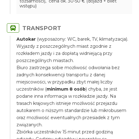
tożsamości), cena ok. 30-50 € (dojazd + bilet
wstępu)
TRANSPORT
Autokar
(wyposażony: WC, barek, TV, klimatyzacja).
Wyjazdy z poszczególnych miast zgodnie z
rozkładem jazdy i za dopłatą widniejącą przy
poszczególnych miastach.
Biuro zastrzega sobie możliwość odwołania bez
żadnych konsekwencji transportu z danej
miejscowości, w przypadku zbyt małej liczby
uczestników (
minimum 8 osób
) chyba, że jest
podane inna informacja w rozkładzie jazdy. Na
trasach krajowych istnieje możliwość przejazdu
autokarem o niższym standardzie lub mikrobusem
oraz możliwość ewentualnych przesiadek z tym
związanych.
Zbiórka uczestników 15 minut przed godziną