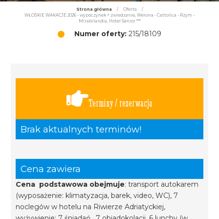
Strona główna
/
Oferta
/
WŁOSKIE WAKACJE 2026 - wypoczynek + zwiedzanie, Werona - Cattolica - Rzym -
Mirabilandia, Hotel Senior ***
Numer oferty:
215/18109
Terminy / rezerwacja
Brak aktualnych terminów!
Cena zawiera
Cena podstawowa obejmuje
: transport autokarem
(wyposażenie: klimatyzacja, barek, video, WC), 7
noclegów w hotelu na Riwierze Adriatyckiej,
wyżywienie: 7 śniadań, 7 obiadokolacji, 6 lunchy (w