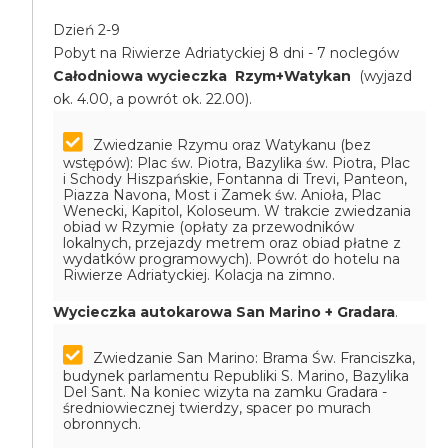
Dzień 2-9
Pobyt na Riwierze Adriatyckiej 8 dni - 7 noclegów
Całodniowa wycieczka Rzym+Watykan
(wyjazd
ok. 4.00, a powrót ok. 22.00).
Zwiedzanie Rzymu oraz Watykanu (bez
wstępów): Plac św. Piotra, Bazylika św. Piotra, Plac
i Schody Hiszpańskie, Fontanna di Trevi, Panteon,
Piazza Navona, Most i Zamek św. Anioła, Plac
Wenecki, Kapitol, Koloseum. W trakcie zwiedzania
obiad w Rzymie (opłaty za przewodników
lokalnych, przejazdy metrem oraz obiad płatne z
wydatków programowych). Powrót do hotelu na
Riwierze Adriatyckiej. Kolacja na zimno.
Wycieczka autokarowa San Marino + Gradara
.
Zwiedzanie San Marino: Brama Św. Franciszka,
budynek parlamentu Republiki S. Marino, Bazylika
Del Sant. Na koniec wizyta na zamku Gradara -
średniowiecznej twierdzy, spacer po murach
obronnych.