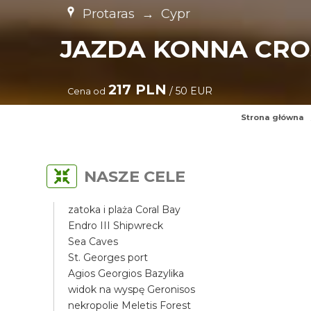
Protaras
→
Cypr
JAZDA KONNA CRO
217 PLN
/ 50 EUR
Cena od
Strona główna
NASZE CELE
zatoka i plaża Coral Bay
Endro III Shipwreck
Sea Caves
St. Georges port
Agios Georgios Bazylika
widok na wyspę Geronisos
nekropolie Meletis Forest