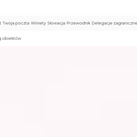
t
Twoja poczta
Winiety
Słowacja
Przewodnik
Delegacje zagraniczn
g obiektów