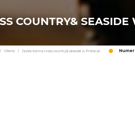
SS COUNTRY& SEASIDE
Numer 
/
Oferta
/
Jazda konna cross country& seaside w Protaras