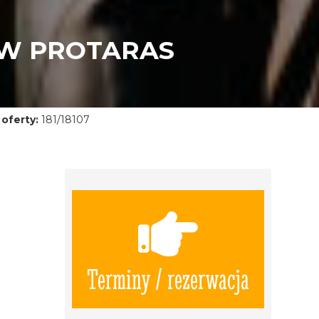
 W PROTARAS
oferty:
181/18107
Terminy / rezerwacja