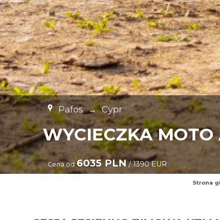
Pafos
→
Cypr
WYCIECZKA MOTO
6035 PLN
/ 1390 EUR
Cena od
Strona g