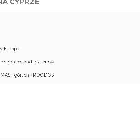
NA CYPRZE
 w Europie
lementami enduro i cross
AKAMAS i górach TROODOS