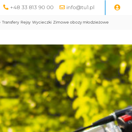
+48 33 813 90 00
info@tu1.pl
e
Transfery
Rejsy
Wycieczki
Zimowe obozy młodzieżowe