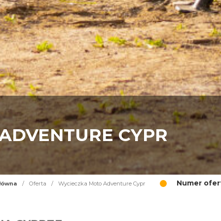
 ADVENTURE CYPR
Numer ofer
łówna
/
Oferta
/
Wycieczka Moto Adventure Cypr