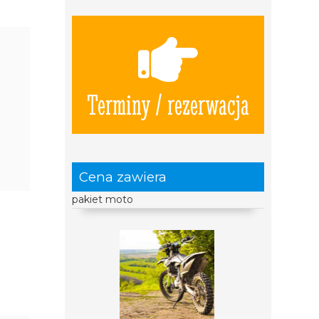
Terminy / rezerwacja
Cena zawiera
pakiet moto