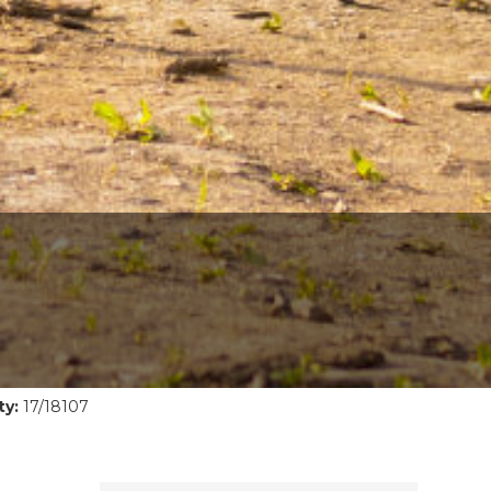
ty:
17/18107